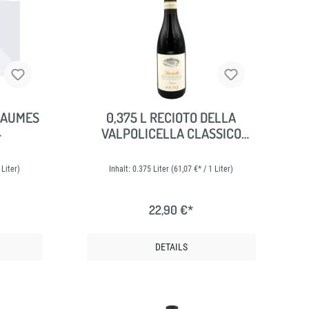
ROTWEIN
DEUTSCHLAND
ITALIEN
SPANIEN
PORTUGAL
BEAUMES
0,375 L RECIOTO DELLA
4
VALPOLICELLA CLASSICO
FRANKREICH
DOCG 2021
ÖSTERREICH
 Liter)
Inhalt:
0.375 Liter
(61,07 €* / 1 Liter)
GRIECHENLAND
22,90 €*
DETAILS