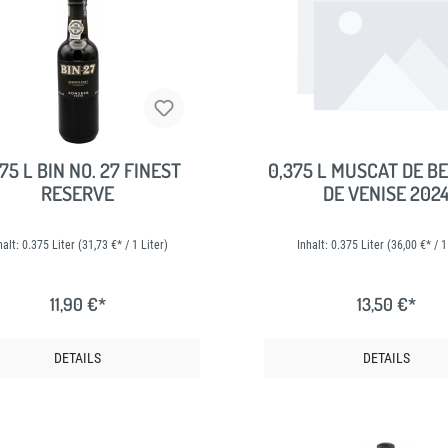
ES
NEUES
75 L BIN NO. 27 FINEST
0,375 L MUSCAT DE 
RESERVE
DE VENISE 202
halt:
0.375 Liter
(31,73 €* / 1 Liter)
Inhalt:
0.375 Liter
(36,00 €* / 1
11,90 €*
13,50 €*
DETAILS
DETAILS