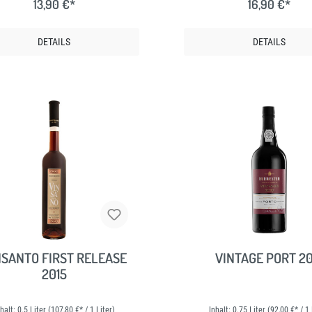
13,90 €*
16,90 €*
DETAILS
DETAILS
NSANTO FIRST RELEASE
VINTAGE PORT 20
2015
nhalt:
0.5 Liter
(107,80 €* / 1 Liter)
Inhalt:
0.75 Liter
(92,00 €* / 1 