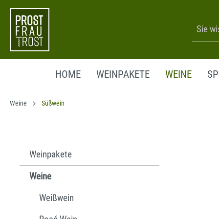
HOME
WEINPAKETE
WEINE
SP
WEISSWEIN
DEUTSCHLAND
ROSÉ WEI
ITALIEN
Weine
Süßwein
DEUTSCHLAND
DEUTSCH
ITALIEN
ITALIEN
SPANIEN
SPANIEN
Weinpakete
PORTUGAL
PORTUGA
FRANKREICH
FRANKRE
Weine
ÖSTERREICH
ÖSTERREI
Weißwein
GRIECHENLAND
GRIECHE