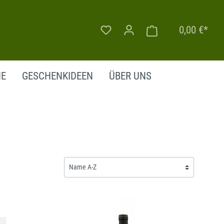
0,00 €*
NE
GESCHENKIDEEN
ÜBER UNS
SÜSSWEIN
FRANKREICH
DEUTSCHLAND
ITALIEN
PORTUGAL
FRANKREICH
ÖSTERREICH
GRIECHENLAND