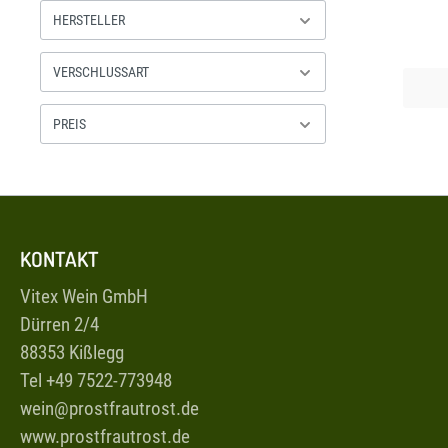
keine v
Tages z
HERSTELLER
Wein 
spont
(fran
Stunde
unte
der W
VERSCHLUSSART
Feinh
kommt 
Aromen
Wein. 
Weins z
mit Not
PREIS
nur mi
abe
wunde
Bienenw
deutli
Gau
un
aus
exotis
und tri
KONTAKT
Vitex Wein GmbH
Dürren 2/4
88353 Kißlegg
Tel +49 7522-773948
wein@prostfrautrost.de
www.prostfrautrost.de