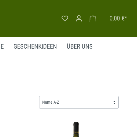
0,00 €*
NE
GESCHENKIDEEN
ÜBER UNS
SÜSSWEIN
FRANKREICH
DEUTSCHLAND
ITALIEN
PORTUGAL
FRANKREICH
ÖSTERREICH
GRIECHENLAND