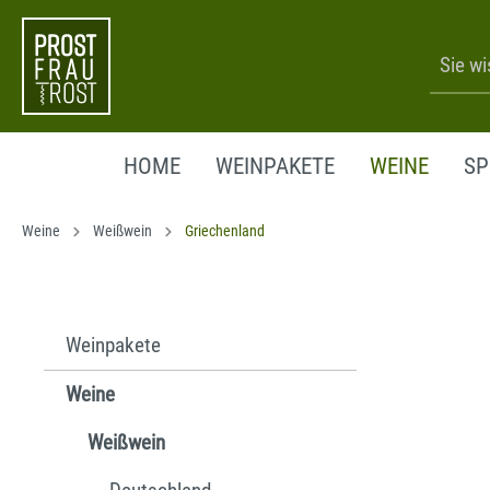
HOME
WEINPAKETE
WEINE
SP
WEISSWEIN
DEUTSCHLAND
ROSÉ WEI
ITALIEN
Weine
Weißwein
Griechenland
DEUTSCHLAND
DEUTSCH
ITALIEN
ITALIEN
SPANIEN
SPANIEN
Weinpakete
PORTUGAL
PORTUGA
FRANKREICH
FRANKRE
Weine
ÖSTERREICH
ÖSTERREI
Weißwein
GRIECHENLAND
GRIECHE