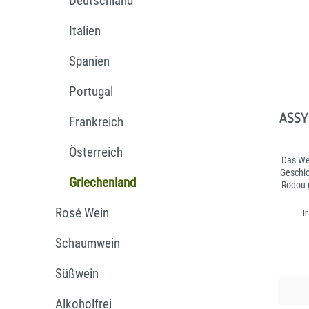
Deutschland
ALKOHOLFREI
BESONDER
Italien
Spanien
Portugal
ASSY
Frankreich
Österreich
Das We
Geschic
Griechenland
Rodou g
gem
Malago
Rosé Wein
I
zunäch
gekühlt
Schaumwein
so g
Vinifi
Süßwein
keine v
Wein 
(fran
Alkoholfrei