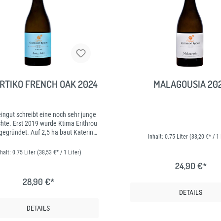
ES
NEUES
RTIKO FRENCH OAK 2024
MALAGOUSIA 20
ingut schreibt eine noch sehr junge
hte. Erst 2019 wurde Ktima Erithrou
egründet. Auf 2,5 ha baut Katerina
Inhalt:
0.75 Liter
(33,20 €* / 1 
einsam mit Ihrem Mann Giannis
usia und Assyrtiko an. Dieser wird
nhalt:
0.75 Liter
(38,53 €* / 1 Liter)
st nach der Handlese entrappt und
24,90 €*
 auf den Schalen mazeriert. Nur der
enannte free run juice wird für die
28,90 €*
zierung verwendet, Pressen werden
DETAILS
erwendet. Anschließend vergärt der
in 100% neuen Eichenholzfässern
DETAILS
zösisch). Während dieser Zeit wird